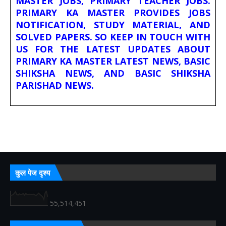
MASTER JOBS, PRIMARY TEACHER JOBS.
PRIMARY KA MASTER PROVIDES JOBS
NOTIFICATION, STUDY MATERIAL, AND
SOLVED PAPERS. SO KEEP IN TOUCH WITH
US FOR THE LATEST UPDATES ABOUT
PRIMARY KA MASTER LATEST NEWS, BASIC
SHIKSHA NEWS, AND BASIC SHIKSHA
PARISHAD NEWS.
कुल पेज दृश्य
55,514,451