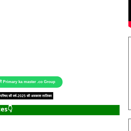
करें Primary ka master .co Group
षा परिषद की वर्ष-2025 की अवकाश तालिका
es👇