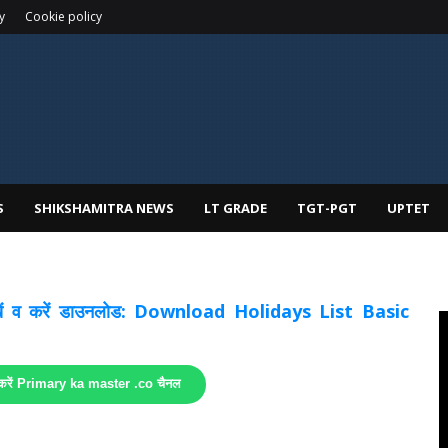
y
Cookie policy
S
SHIKSHAMITRA NEWS
LT GRADE
TGT-PGT
UPTET
 देखें व करें डाउनलोड: Download Holidays List Basic
 करें Primary ka master .co चैनल