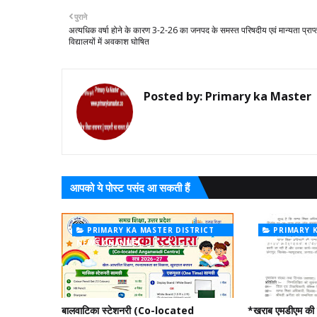
पुराने
अत्यधिक वर्षा होने के कारण 3-2-26 का जनपद के समस्त परिषदीय एवं मान्यता प्राप्
विद्यालयों में अवकाश घोषित
Posted by:
Primary ka Master
आपको ये पोस्ट पसंद आ सकती हैं
PRIMARY KA MASTER DISTRICT
PRIMARY 
NEWS CHANNEL
NEWS CHAN
बालवाटिका स्टेशनरी (Co-located
*खराब एमडीएम की 