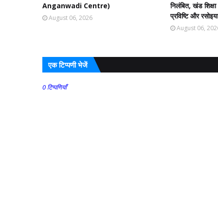
Anganwadi Centre)
निलंबित, खंड शिक्ष
प्रविष्टि और रसोइय
August 06, 2026
August 06, 202
एक टिप्पणी भेजें
0 टिप्पणियाँ