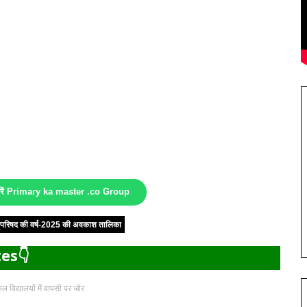
करें Primary ka master .co Group
षा परिषद की वर्ष-2025 की अवकाश तालिका
es👇
ल विद्यालयों में वापसी पर जोर