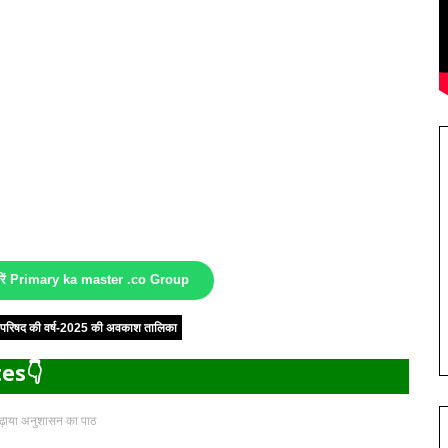
करें Primary ka master .co Group
षा परिषद की वर्ष-2025 की अवकाश तालिका
es👇
 पढ़ाया अनुशासन का पाठ