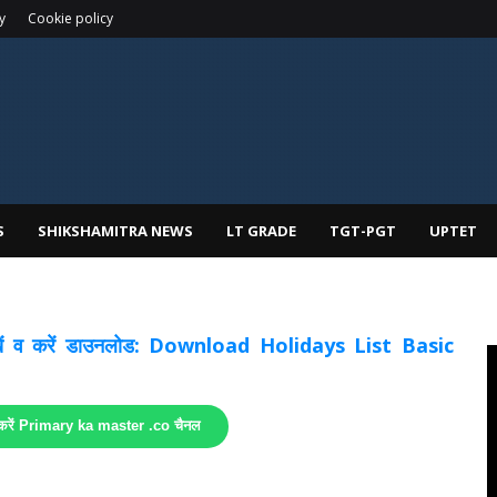
y
Cookie policy
S
SHIKSHAMITRA NEWS
LT GRADE
TGT-PGT
UPTET
 देखें व करें डाउनलोड: Download Holidays List Basic
 करें Primary ka master .co चैनल