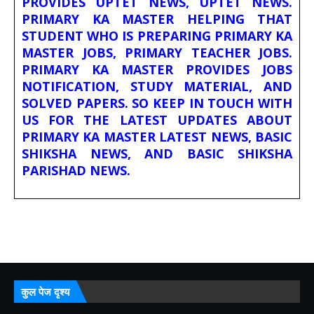
PROVIDES UPTET NEWS, UPTET NEWS.
PRIMARY KA MASTER HELPING THAT
STUDENT WHO IS PREPARING PRIMARY KA
MASTER JOBS, PRIMARY TEACHER JOBS.
PRIMARY KA MASTER PROVIDES JOBS
NOTIFICATION, STUDY MATERIAL, AND
SOLVED PAPERS. SO KEEP IN TOUCH WITH
US FOR THE LATEST UPDATES ABOUT
PRIMARY KA MASTER LATEST NEWS, BASIC
SHIKSHA NEWS, AND BASIC SHIKSHA
PARISHAD NEWS.
कुल पेज दृश्य