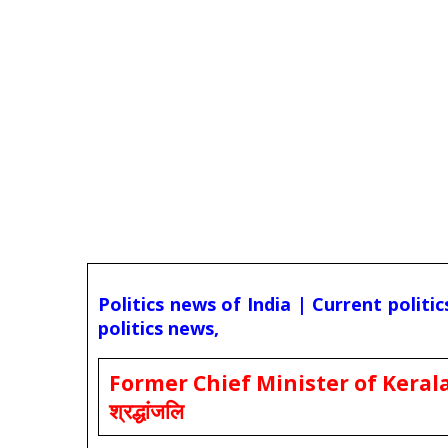
Politics news of India | Current politi
politics news,
Former Chief Minister of Kerala 
श्रद्धांजलि