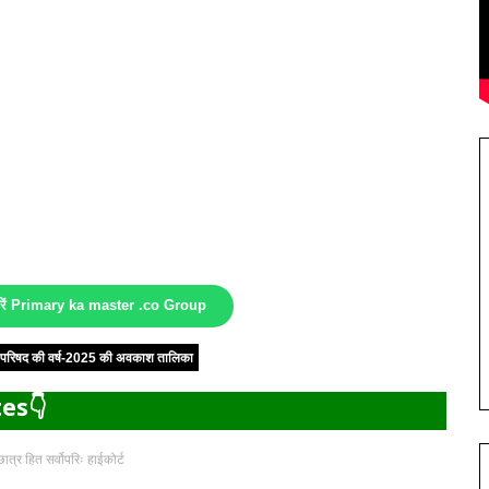
करें Primary ka master .co Group
षा परिषद की वर्ष-2025 की अवकाश तालिका
es👇
ात्र हित सर्वोपरिः हाईकोर्ट