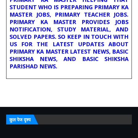
STUDENT WHO IS PREPARING PRIMARY KA
MASTER JOBS, PRIMARY TEACHER JOBS.
PRIMARY KA MASTER PROVIDES JOBS
NOTIFICATION, STUDY MATERIAL, AND
SOLVED PAPERS. SO KEEP IN TOUCH WITH
US FOR THE LATEST UPDATES ABOUT
PRIMARY KA MASTER LATEST NEWS, BASIC
SHIKSHA NEWS, AND BASIC SHIKSHA
PARISHAD NEWS.
कुल पेज दृश्य