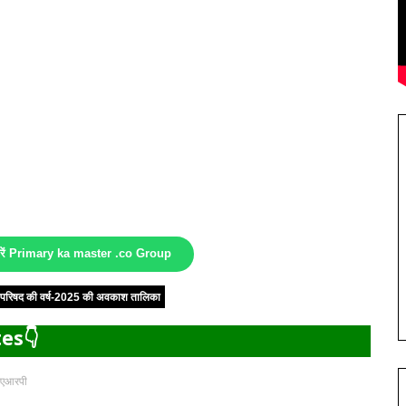
करें Primary ka master .co Group
षा परिषद की वर्ष-2025 की अवकाश तालिका
es👇
े एआरपी