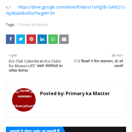
👉
https://drive.google.com/drive/folders/1eHg5B-GABQ1S-
NyXbabiBoE6zFhegWF3H
Tags:
Primary Ka Master
पुराने
और नया
Eco Club Calendar✍️ Eco Clubs
112 शिक्षकों ने दिया साक्षात्कार, 45 बने
for Mission LiFE" संबंधी गतिविधियों का
एआरपी
मासिक कैलेण्डर
Posted by:
Primary ka Master
आपको ये पोस्ट पसंद आ सकती हैं