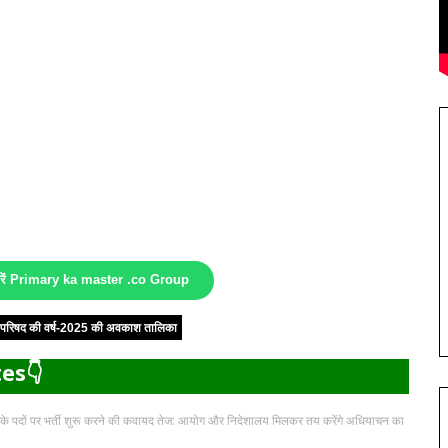
करें Primary ka master .co Group
षा परिषद की वर्ष-2025 की अवकाश तालिका
es👇
्षकों के पदों पर भर्ती शुरू करने की कवायद तेज: आयोग और निदेशालय मिलकर तय करेंगे अधियाचन का