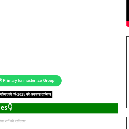
करें Primary ka master .co Group
षा परिषद की वर्ष-2025 की अवकाश तालिका
es👇
गा भर्ती की प्रक्रिया