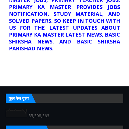
MASTER JOBS, PRIMARY TEACHER JOBS.
PRIMARY KA MASTER PROVIDES JOBS
NOTIFICATION, STUDY MATERIAL, AND
SOLVED PAPERS. SO KEEP IN TOUCH WITH
US FOR THE LATEST UPDATES ABOUT
PRIMARY KA MASTER LATEST NEWS, BASIC
SHIKSHA NEWS, AND BASIC SHIKSHA
PARISHAD NEWS.
कुल पेज दृश्य
55,508,563