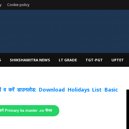
y
Cookie policy
S
SHIKSHAMITRA NEWS
LT GRADE
TGT-PGT
UPTET
 देखें व करें डाउनलोड: Download Holidays List Basic
 करें Primary ka master .co चैनल