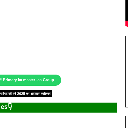
करें Primary ka master .co Group
षा परिषद की वर्ष-2025 की अवकाश तालिका
es👇