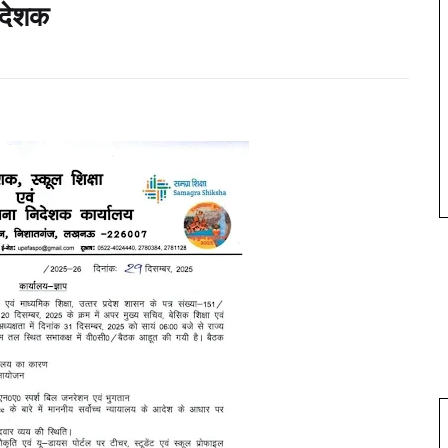
िदेशक