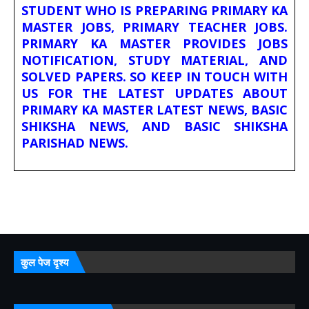
STUDENT WHO IS PREPARING PRIMARY KA
MASTER JOBS, PRIMARY TEACHER JOBS.
PRIMARY KA MASTER PROVIDES JOBS
NOTIFICATION, STUDY MATERIAL, AND
SOLVED PAPERS. SO KEEP IN TOUCH WITH
US FOR THE LATEST UPDATES ABOUT
PRIMARY KA MASTER LATEST NEWS, BASIC
SHIKSHA NEWS, AND BASIC SHIKSHA
PARISHAD NEWS.
कुल पेज दृश्य