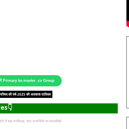
करें Primary ka master .co Group
षा परिषद की वर्ष-2025 की अवकाश तालिका
es👇
टे में बड़ा फर्जीवाड़ा, सात अभ्यर्थियों पर प्राथमिकी