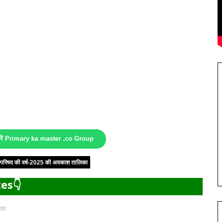
करें Primary ka master .co Group
षा परिषद की वर्ष-2025 की अवकाश तालिका
es👇
ाया