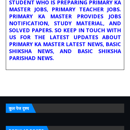
STUDENT WHO IS PREPARING PRIMARY KA
MASTER JOBS, PRIMARY TEACHER JOBS.
PRIMARY KA MASTER PROVIDES JOBS
NOTIFICATION, STUDY MATERIAL, AND
SOLVED PAPERS. SO KEEP IN TOUCH WITH
US FOR THE LATEST UPDATES ABOUT
PRIMARY KA MASTER LATEST NEWS, BASIC
SHIKSHA NEWS, AND BASIC SHIKSHA
PARISHAD NEWS.
कुल पेज दृश्य