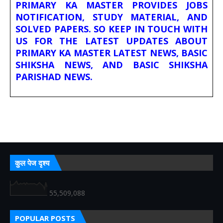
PRIMARY KA MASTER PROVIDES JOBS
NOTIFICATION, STUDY MATERIAL, AND
SOLVED PAPERS. SO KEEP IN TOUCH WITH
US FOR THE LATEST UPDATES ABOUT
PRIMARY KA MASTER LATEST NEWS, BASIC
SHIKSHA NEWS, AND BASIC SHIKSHA
PARISHAD NEWS.
कुल पेज दृश्य
55,509,088
POPULAR POSTS