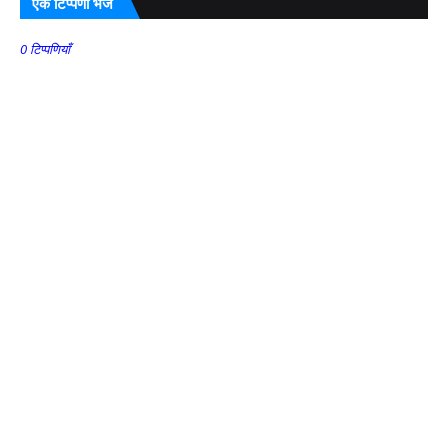
एक टिप्पणी भेजें
0 टिप्पणियाँ